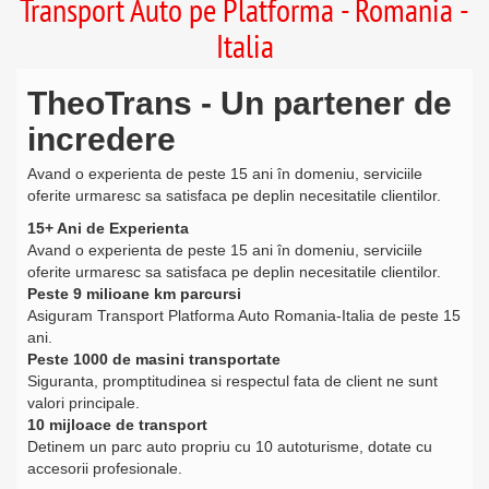
Transport Auto pe Platforma - Romania -
Transport Persoane Romania-Italia
Italia
Transport Colete Romania-Italia
TheoTrans - Un partener de
Transport Mutari Complete
incredere
Inchirieri Microbuze
Avand o experienta de peste 15 ani în domeniu, serviciile
oferite urmaresc sa satisfaca pe deplin necesitatile clientilor.
15+ Ani de Experienta
Avand o experienta de peste 15 ani în domeniu, serviciile
oferite urmaresc sa satisfaca pe deplin necesitatile clientilor.
Peste 9 milioane km parcursi
Asiguram Transport Platforma Auto Romania-Italia de peste 15
ani.
Peste 1000 de masini transportate
Siguranta, promptitudinea si respectul fata de client ne sunt
valori principale.
10 mijloace de transport
Detinem un parc auto propriu cu 10 autoturisme, dotate cu
accesorii profesionale.