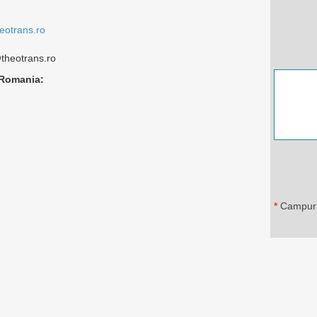
eotrans.ro
@theotrans.ro
 Romania:
*
Campuri 