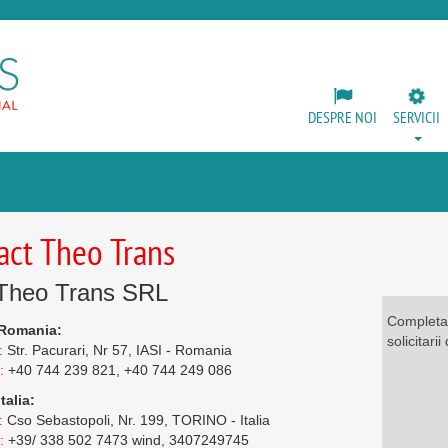
DESPRE NOI
SERVICII
act Theo Trans
Theo Trans SRL
Completat
 Romania:
solicitar
:
Str. Pacurari, Nr 57, IASI - Romania
:
+40 744 239 821, +40 744 249 086
talia:
:
Cso Sebastopoli, Nr. 199, TORINO - Italia
:
+39/ 338 502 7473 wind, 3407249745