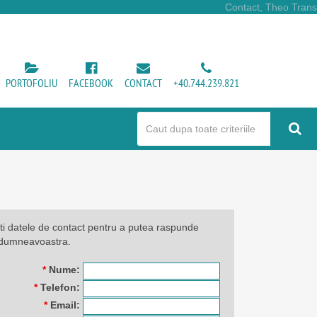
Contact, Theo Trans
PORTOFOLIU
FACEBOOK
CONTACT
+40.744.239.821
i datele de contact pentru a putea raspunde
ii dumneavoastra.
*
Nume:
*
Telefon:
*
Email: