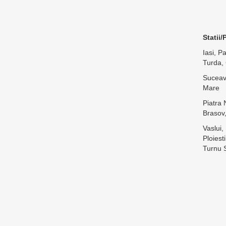
Statii
Iasi, P
Turda,
Suceava
Mare
Piatra 
Brasov,
Vaslui,
Ploiest
Turnu 