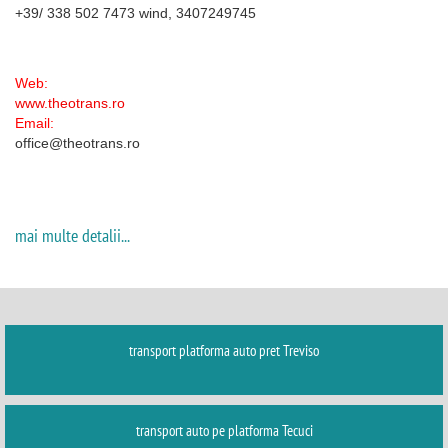
+39/ 338 502 7473 wind, 3407249745
Web:
www.theotrans.ro
Email:
office@theotrans.ro
mai multe detalii...
transport platforma auto pret Treviso
transport auto pe platforma Tecuci