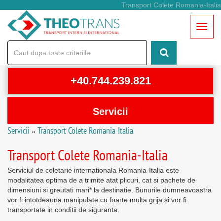
Transport Colete Romania-Italia
Toggl
naviga
+40.744.239.821
Servicii
Servicii
Transport Colete Romania-Italia
»
Transport Auto pe Platforma
Transport Colete Romania-Italia
Transport Persoane Romania-Italia
Serviciul de coletarie internationala Romania-Italia este
Transport Colete Romania-Italia
modalitatea optima de a trimite atat plicuri, cat si pachete de
dimensiuni si greutati mari* la destinatie. Bunurile dumneavoastra
Transport Mutari Complete
vor fi intotdeauna manipulate cu foarte multa grija si vor fi
transportate in conditii de siguranta.
Inchirieri Microbuze