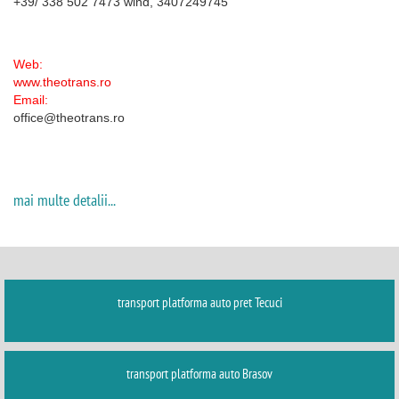
+39/ 338 502 7473 wind, 3407249745
Web:
www.theotrans.ro
Email:
office@theotrans.ro
mai multe detalii...
transport platforma auto pret Tecuci
transport platforma auto Brasov