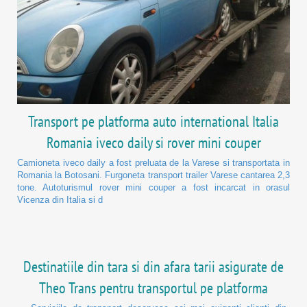
Transport pe platforma auto international Italia
Romania iveco daily si rover mini couper
Camioneta iveco daily a fost preluata de la Varese si transportata in
Romania la Botosani. Furgoneta transport trailer Varese cantarea 2,3
tone. Autoturismul rover mini couper a fost incarcat in orasul
Vicenza din Italia si d
Destinatiile din tara si din afara tarii asigurate de
Theo Trans pentru transportul pe platforma