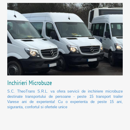
Inchirieri Microbuze
S.C. TheoTrans S.R.L. va ofera servicii de inchiriere microbuze
destinate transportului de persoane - peste 15 transport trailer
Varese ani de experienta! Cu o experienta de peste 15 ani,
siguranta, confortul si ofertele unice