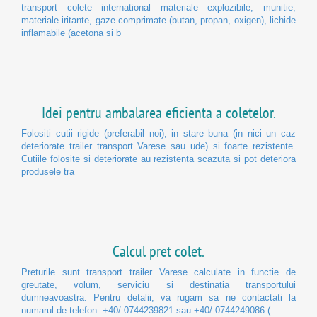
transport colete international materiale explozibile, munitie,
materiale iritante, gaze comprimate (butan, propan, oxigen), lichide
inflamabile (acetona si b
Idei pentru ambalarea eficienta a coletelor.
Folositi cutii rigide (preferabil noi), in stare buna (in nici un caz
deteriorate trailer transport Varese sau ude) si foarte rezistente.
Cutiile folosite si deteriorate au rezistenta scazuta si pot deteriora
produsele tra
Calcul pret colet.
Preturile sunt transport trailer Varese calculate in functie de
greutate, volum, serviciu si destinatia transportului
dumneavoastra. Pentru detalii, va rugam sa ne contactati la
numarul de telefon: +40/ 0744239821 sau +40/ 0744249086 (