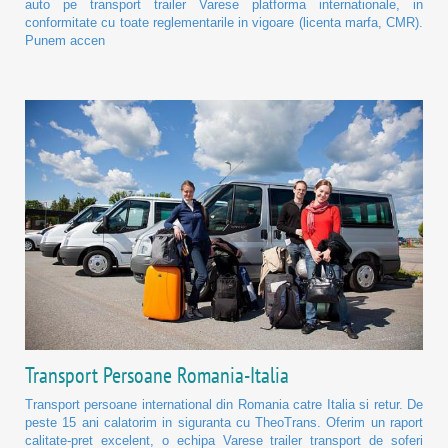
auto pe transport trailer Varese platforma internationale, in
conformitate cu toate reglementarile in vigoare (licenta marfa, CMR).
Punem accen
Transport Persoane Romania-Italia
Transport persoane international din Romania catre Italia si retur. De
peste 15 ani calatorim in siguranta cu TheoTrans. Oferim un raport
calitate-pret excelent, o echipa Varese trailer transport de soferi