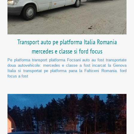
Transport auto pe platforma Italia Romania
mercedes e classe si ford focus
Pe platforma transport platforma Focsani auto au fost transportate
doua autovehicole: mercedes e classe a fost incarcat la Genova
Italia si transportat pe platforma pana la Falticeni Romania. ford
focus a fost