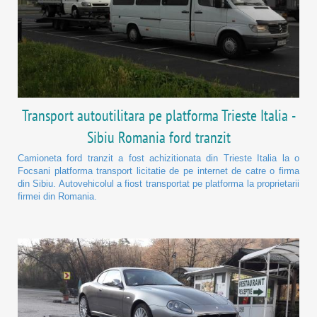
Transport autoutilitara pe platforma Trieste Italia -
Sibiu Romania ford tranzit
Camioneta ford tranzit a fost achizitionata din Trieste Italia la o
Focsani platforma transport licitatie de pe internet de catre o firma
din Sibiu. Autovehicolul a fiost transportat pe platforma la proprietarii
firmei din Romania.